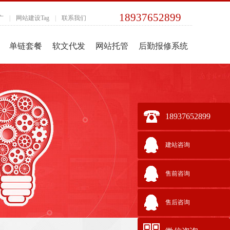
18937652899
广
|
网站建设Tag
|
联系我们
单链套餐
软文代发
网站托管
后勤报修系统
18937652899
建站咨询
售前咨询
售后咨询