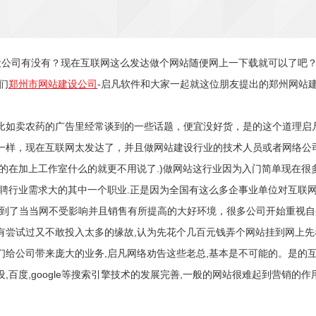
设公司有没有？现在互联网这么发达做个网站随便网上一下载就可以了吧
们
郑州市网站建设公司
-启凡软件和大家一起就这位朋友提出的郑州网站
比如卖农药的广告里经常谈到的一些话题，便宜没好货，是的这个道理启
一样，现在互联网太发达了，并且做网站建设行业的技术人员或者网络公司
站的在加上工作室什么的就更不用说了.)做网站这行业因为入门简单现在很
聘行业需求大的其中一个职业.正是因为全国有这么多企事业单位对互联网
看到了当当网不受影响并且销售有所提高的大好环境，很多公司开始重视自
有尝试过又不敢投入太多的缘故,认为先花个几百元钱弄个网站挂到网上
们给公司带来庞大的业务,启凡网络劝告这些老总,基本是不可能的。是的
度,google等搜索引擎技术的发展完善,一般的网站很难起到营销的作用了