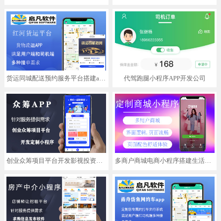
货运同城配送预约服务平台搭建app拉货拼车搬家网约车小程序
代驾跑腿小程序APP开发公司
创业众筹项目平台开发影视投资助学助农app小程序定制
多商户商城电商小程序搭建生活外卖服装积分分销系统APP定制开发