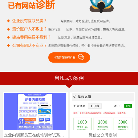
启凡成功案例
企业内训新员工在线培训考试系统系统开发,支持APP,小程序,H5三端
微信公众号定制