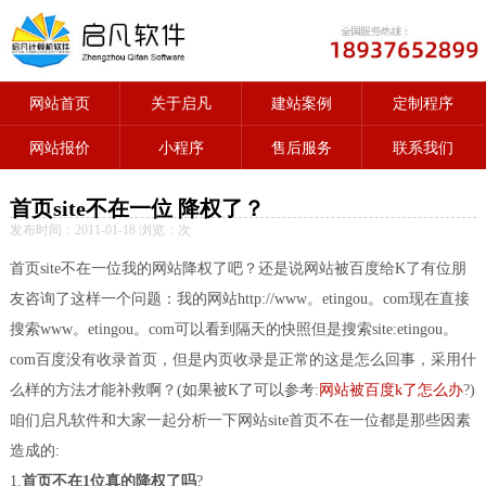
网站首页
关于启凡
建站案例
定制程序
网站报价
小程序
售后服务
联系我们
首页site不在一位 降权了？
发布时间：2011-01-18 浏览：
次
首页site不在一位我的网站降权了吧？还是说网站被百度给K了有位朋
友咨询了这样一个问题：我的网站http://www。etingou。com现在直接
搜索www。etingou。com可以看到隔天的快照但是搜索site:etingou。
com百度没有收录首页，但是内页收录是正常的这是怎么回事，采用什
么样的方法才能补救啊？(如果被K了可以参考:
网站被百度k了怎么办
?)
咱们启凡软件和大家一起分析一下网站site首页不在一位都是那些因素
造成的:
1.
首页不在1位真的降权了吗
?