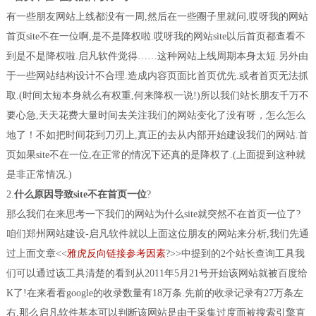
有一些朋友网站上线都没有一周,然后在一些圈子里就问,哎呀我的网站
首页site不在一位啊,是不是降权啦.哎呀我的网站site以后首页都查看不
到是不是降权啦.启凡软件觉得……这种网站上线周期本身太短.另外由
于一些网站结构设计不合理.造成内容页面比首页优先.或者首页无法抓
取.(时间太短本身就么有权重,何来降权一说!)所以我们站长朋友千万不
要心急,天天花费大量时间去关注我们的网站变化了没有呀，怎么怎么
地了！不如把时间花到刀刃上,真正的去从内部开始建设我们的网站.首
页如果site不在一位,在正常的情况下还真的是降权了.(上面提到这种就
是非正常情况.)
2.
什么原因导致site不在首页一位
?
那么我们在来思考一下我们的网站为什么site就突然不在首页一位了?
咱们郑州网站建设-启凡软件就以上面这位朋友的网站来分析,我们先通
过上面文章<<
雅虎反向链接参考因素
?>>中提到的2个站长查询工具我
们可以通过该工具清楚的看到从2011年5月21号开始该网站就被百度给
K了!在来看看google的收录数量有18万条.先前的收录记录有27万条左
右.那么启凡软件基本可以判断该网站是由于采集过度而被搜索引擎直