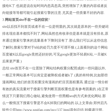
接给K了.也就是说在短时间内忽高忽高,突然增加了大量的内容或者反
向链接等等都可能引起搜索引擎的注意.尤其是一些质量不好的内容.
3.
网站首页site不在一位的症状
?
site以后找不到首页或者不在一位是明显的,其次就是原本的一些关键词
排名现在基本都找不到了,网站虽然也有收录但是基本就是没有排名,原
本通过搜索引擎来的流量基本下降到没有了.那么我们可以从这些信息
了解到,搜索引擎对于k站的处罚力度不可谓不狠.(上面看到的这个网站
百度被K以后google竟然还好好的,可见google更加不轻易K站,一旦被K
后果更严重.)
总结:site首页不在一位置除了网站结构权重分配照成的一些问题以外,
一般正常网站基本可以肯定是被降权或者被k了.(真的有特例,比如那些
漫画网站,他们的首页权重没有漫画的栏目页面权重高.通过这一情分析
有效的真实流量对于搜索引擎判断页面权重也是有参考因素的.)在正常
情况下只要我们用心做站,避免使用一些黑帽seo的方式来优化网站.那
么一般情况下搜索引擎是不会K掉我们的网站的.以上文章由:郑州启凡
软件公司http://www.zzqifan.com/jzcc/137.html原创总结.转载请注明。