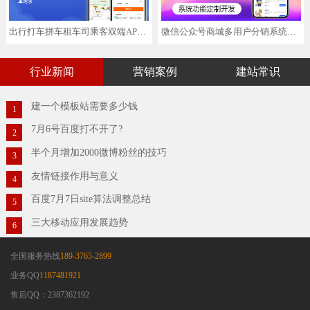
出行打车拼车租车司乘客双端APP小程序微信定制软件开发搭建
微信公众号商城多用户分销系统功能定制开发APP小程序
行业新闻
营销案例
建站常识
建一个模板站需要多少钱
1
7月6号百度打不开了?
2
半个月增加2000微博粉丝的技巧
3
友情链接作用与意义
4
百度7月7日site算法调整总结
5
三大移动应用发展趋势
6
全国服务热线
189-3765-2899
业务QQ
1187481921
售后QQ：2387362192