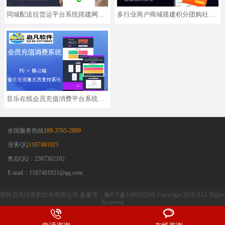
同城配送拉货运平台系统搭建网约车搬家预约上门服务app小程序
多行业商户商城搭建积分团购社区分销app小程序开发定制
音乐在线会员充值消费平台系统第三方pc移动端软件
全国服务热线
189-3765-2899
业务QQ
1187481921
售后QQ：2387362192
E-mail：1187481921@qq.com
郑州启凡计算机软件有限公司 备案号：豫ICP备11009532号 Copyright 2018,ALL Rights
Reserved