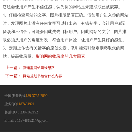
它还会使用户产生不信任感，认为你的网站是未建成或已被废弃。
4、仔细检查网站的文字、图片排版是否正确。假如用户进入你的网站
时，发现图片上没有任何文字可以打出来，有错别字，会让用户感到
厌烦和不信任，可能会因此失去目标用户。因此网站的文字、图片排
版必须从用户的角度出发，符合用户体验，让用户产生良好的感觉。
5、定期上传含有关键字的原创文章，吸引搜索引擎定期爬取您的网
站，提高收录量。
影响网站收录率的几大因素
上一篇：
营销型网站建设思路
下一篇：
网站规划书包含什么内容
全国服务热线
189-3765-2899
业务QQ
1187481921
售后QQ：2387362192
E-mail：1187481921@qq.com