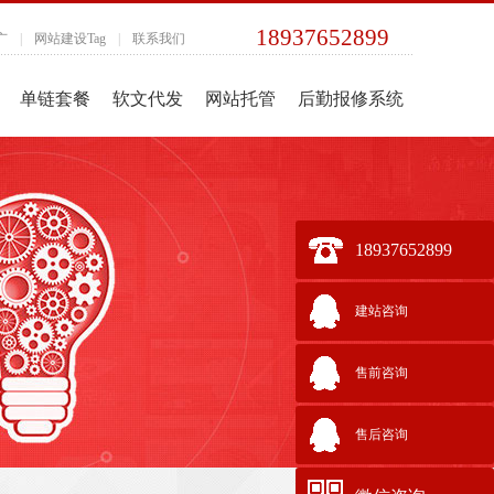
18937652899
广
|
网站建设Tag
|
联系我们
单链套餐
软文代发
网站托管
后勤报修系统
18937652899
建站咨询
售前咨询
售后咨询