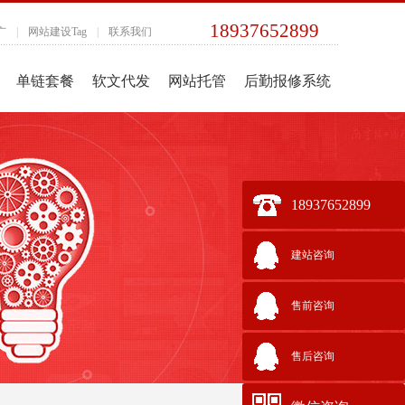
18937652899
广
|
网站建设Tag
|
联系我们
单链套餐
软文代发
网站托管
后勤报修系统
18937652899
建站咨询
售前咨询
售后咨询