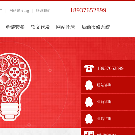
18937652899
广
|
网站建设Tag
|
联系我们
单链套餐
软文代发
网站托管
后勤报修系统
18937652899
建站咨询
售前咨询
售后咨询